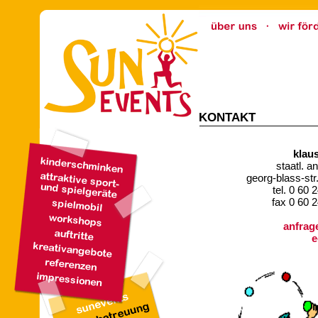
KONTAKT
klau
staatl. a
georg-blass-st
tel. 0 60 
fax 0 60 2
anfrag
e